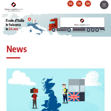
DE
FR
EN
Il sole d’Italia
in Svizzera
in
24 ore
News