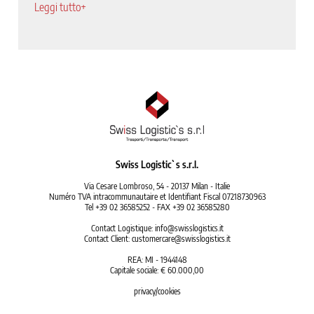
Leggi tutto+
Swiss Logistic`s s.r.l.
Via Cesare Lombroso, 54 - 20137 Milan - Italie
Numéro TVA intracommunautaire et Identifiant Fiscal 07218730963
Tel +39 02 36585252 - FAX +39 02 36585280
Contact Logistique:
info@swisslogistics.it
Contact Client:
customercare@swisslogistics.it
REA: MI - 1944148
Capitale sociale: € 60.000,00
privacy/cookies