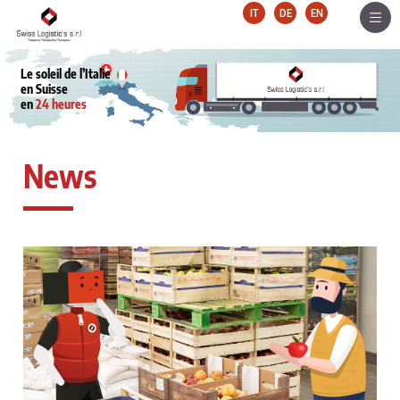
IT
DE
EN
Le soleil de l’Italie
en Suisse
en
24 heures
News